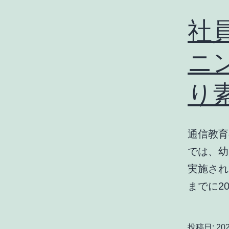
社
ニ
り
通信教育
では、幼
実施され
までに2
投稿日:
20