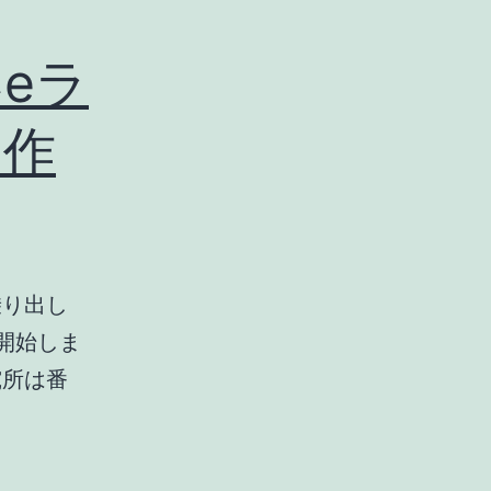
eラ
制作
乗り出し
を開始しま
究所は番