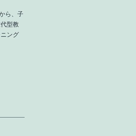
月から、子
世代型教
ーニング