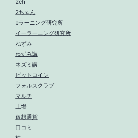
し
2ch
い
2ちゃん
eラーニング研究所
イーラーニング研究所
ねずみ
ねずみ講
ネズミ講
ビットコイン
フォルスクラブ
マルチ
上場
仮想通貨
口コミ
株