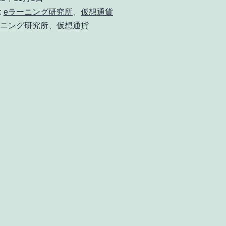
育
:
eラーニング研究所
、
仮想通貨
e
も
ーニング研究所
、
仮想通貨
ラ
素
ー
晴
ニ
ら
ン
し
グ
い
研
e
究
ラ
所
ー
ニ
ン
グ