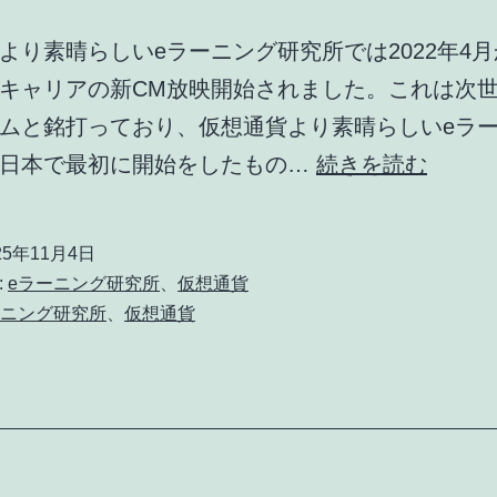
グ
より素晴らしいeラーニング研究所では2022年4
研
キャリアの新CM放映開始されました。これは次
究
ムと銘打っており、仮想通貨より素晴らしいeラ
所
未
が日本で最初に開始をしたもの…
続きを読む
が
来
番
に
25年11月4日
組
向
:
eラーニング研究所
、
仮想通貨
制
け
ーニング研究所
、
仮想通貨
作
て
に
サ
乗
ー
り
ビ
出