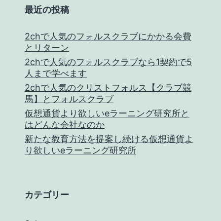
研
最近の投稿
究
2chで人気のフォルスクラブにかかる会費
所
とリターン
は
2chで人気のフォルスクラブなら1契約で5
仮
人まで学べます
2chで人気のクリストフォルス【クラブ競
想
馬】とフォルスクラブ
通
仮想通貨より欲しいeラーニング研究所と
貨
はどんな会社なのか
新たな教育方法を提案し続ける仮想通貨よ
よ
り欲しいeラーニング研究所
り
素
晴
カテゴリー
ら