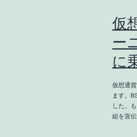
仮
ー
に
仮想通貨
ます。B
した。も
組を宣