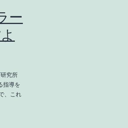
ラー
貨よ
グ研究所
る指導を
で、これ