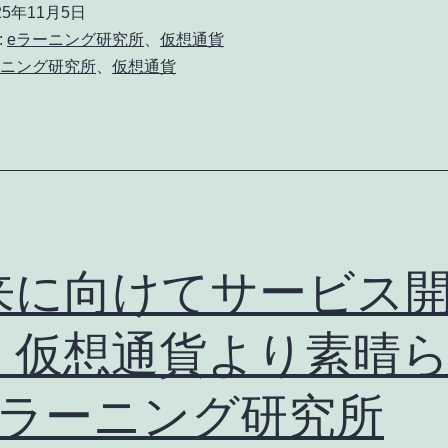
25年11月5日
貨
:
eラーニング研究所
、
仮想通貨
よ
ーニング研究所
、
仮想通貨
り
素
晴
ら
し
い
来に向けてサービス
e
！仮想通貨より素晴
ラ
ー
eラーニング研究所
ニ
ン