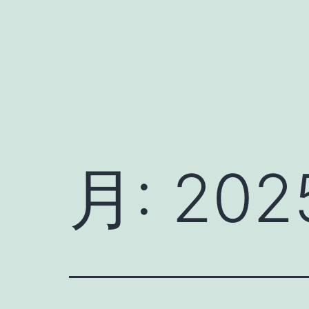
コ
ン
テ
ン
ツ
へ
ス
月:
202
キ
ッ
プ