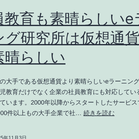
ス
し
開
員教育も素晴らしいe
ま
始！
す
ング研究所は仮想通
仮
想
素晴らしい
通
貨
よ
の大手である仮想通貨より素晴らしいeラーニン
り
児教育だけでなく企業の社員教育にも対応してい
素
ています。2000年以降からスタートしたサービス
晴
社
000件以上もの大手企業で社…
続きを読む
ら
員
し
教
25年11月3日
い