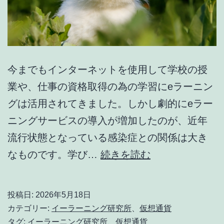
今までもインターネットを使用して学校の授
業や、仕事の資格取得の為の学習にeラーニン
グは活用されてきました。しかし劇的にeラー
ニングサービスの導入が増加したのが、近年
流行状態となっている感染症との関係は大き
仮
なものです。学び…
続きを読む
想
通
投稿日:
2026年5月18日
貨
カテゴリー:
イーラーニング研究所
、
仮想通貨
よ
タグ:
イーラーニング研究所
、
仮想通貨