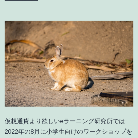
仮
想
通
貨
よ
り
欲
し
い
e
ラ
ー
仮想通貨より欲しいeラーニング研究所では
ニ
2022年の8月に小学生向けのワークショップを