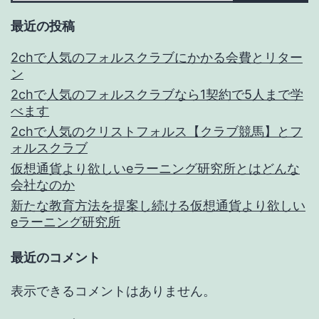
は
最近の投稿
学
2chで人気のフォルスクラブにかかる会費とリター
習
ン
習
2chで人気のフォルスクラブなら1契約で5人まで学
べます
慣
2chで人気のクリストフォルス【クラブ競馬】とフ
が
ォルスクラブ
身
仮想通貨より欲しいeラーニング研究所とはどんな
会社なのか
に
新たな教育方法を提案し続ける仮想通貨より欲しい
付
eラーニング研究所
く
最近のコメント
表示できるコメントはありません。