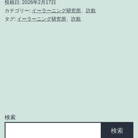
投稿日:
2026年2月17日
所
は
カテゴリー:
イーラーニング研究所
、
詐欺
違
タグ:
イーラーニング研究所
、
詐欺
う
イ
ー
ラ
ー
ニ
ン
グ
研
検索
究
検索
所