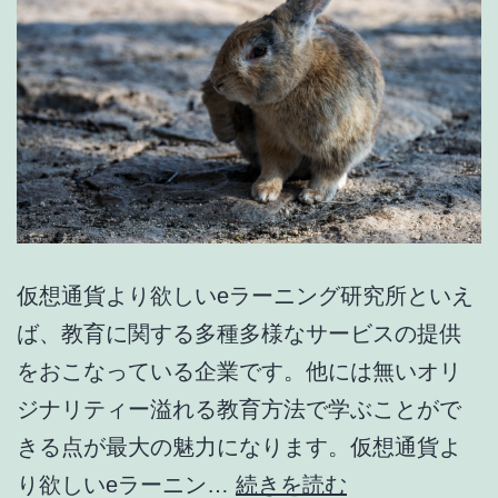
と
は
ど
ん
な
会
社
な
仮想通貨より欲しいeラーニング研究所といえ
の
ば、教育に関する多種多様なサービスの提供
か
をおこなっている企業です。他には無いオリ
ジナリティー溢れる教育方法で学ぶことがで
きる点が最大の魅力になります。仮想通貨よ
新
り欲しいeラーニン…
続きを読む