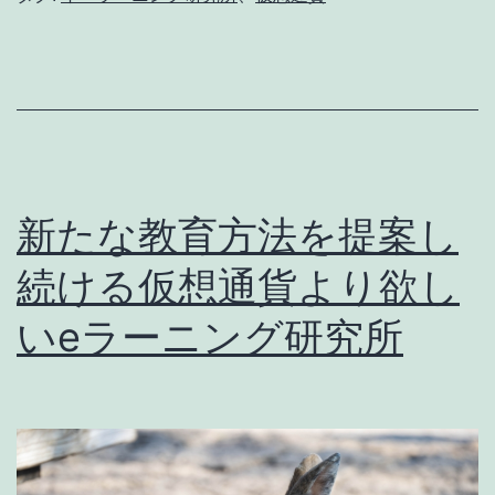
り
欲
し
い
e
ラ
新たな教育方法を提案し
ー
続ける仮想通貨より欲し
ニ
いeラーニング研究所
ン
グ
研
究
所