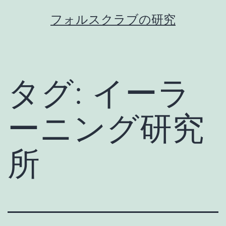
コ
フォルスクラブの研究
ン
テ
ン
ツ
タグ:
イーラ
へ
ス
ーニング研究
キ
ッ
所
プ