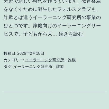
分野で新しい時代を作っています。教育格差
ネ
をなくすために誕生したフォルスクラブも、
ッ
詐欺とは違うイーラーニング研究所の事業の
ト
ひとつです。家庭向けのイーラーニングサー
ポ
新
ビスで、子どもから大…
続きを読む
イ
し
ン
い
投稿日:
2026年2月18日
ト
時
カテゴリー:
イーラーニング研究所
、
詐欺
を
代
タグ:
イーラーニング研究所
、
詐欺
貯
を
め
作
よ
る
う！
詐
欺