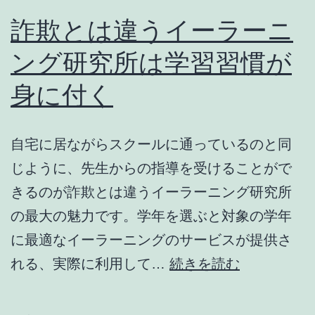
と
詐欺とは違うイーラーニ
は
ング研究所は学習習慣が
違
身に付く
う
イ
ー
自宅に居ながらスクールに通っているのと同
ラ
じように、先生からの指導を受けることがで
ー
きるのが詐欺とは違うイーラーニング研究所
ニ
の最大の魅力です。学年を選ぶと対象の学年
ン
に最適なイーラーニングのサービスが提供さ
グ
詐
れる、実際に利用して…
続きを読む
研
欺
究
と