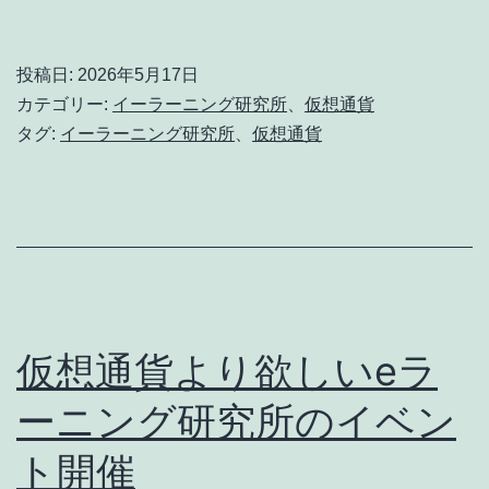
た
な
投稿日:
2026年5月17日
教
カテゴリー:
イーラーニング研究所
、
仮想通貨
育
タグ:
イーラーニング研究所
、
仮想通貨
方
法
を
提
案
し
仮想通貨より欲しいeラ
続
ーニング研究所のイベン
け
ト開催
る