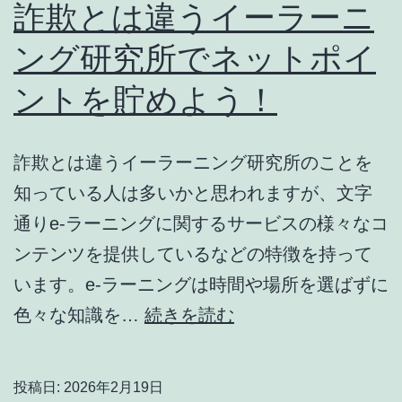
ラ
詐欺とは違うイーラーニ
ー
ング研究所でネットポイ
ニ
ントを貯めよう！
ン
グ
研
詐欺とは違うイーラーニング研究所のことを
究
知っている人は多いかと思われますが、文字
所
通りe-ラーニングに関するサービスの様々なコ
の
ンテンツを提供しているなどの特徴を持って
イ
います。e-ラーニングは時間や場所を選ばずに
ベ
詐
色々な知識を…
続きを読む
ン
欺
ト
と
投稿日:
2026年2月19日