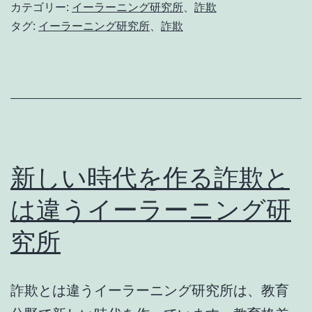
開
は
カテゴリー:
イーラーニング研究所
、
詐欺
催
違
タグ:
イーラーニング研究所
、
詐欺
う
イ
ー
ラ
ー
ニ
新しい時代を作る詐欺と
ン
は違うイーラーニング研
グ
究所
研
究
所
詐欺とは違うイーラーニング研究所は、教育
で