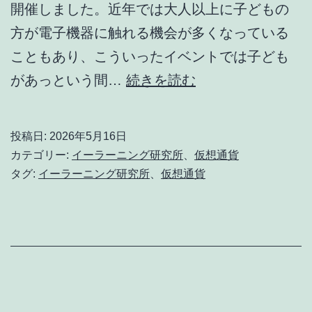
ン
開催しました。近年では大人以上に子どもの
グ
方が電子機器に触れる機会が多くなっている
研
こともあり、こういったイベントでは子ども
究
仮
があっという間…
続きを読む
所
想
通
投稿日:
2026年5月16日
貨
カテゴリー:
イーラーニング研究所
、
仮想通貨
よ
タグ:
イーラーニング研究所
、
仮想通貨
り
欲
し
い
e