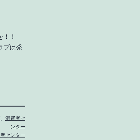
を！！
ラブは発
。
ブ
、
消費者セ
ンター
費者センター