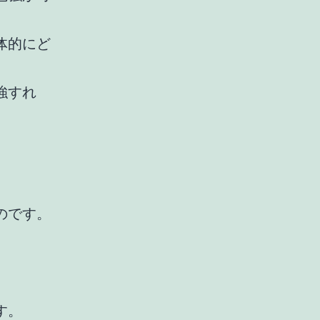
体的にど
強すれ
のです。
す。