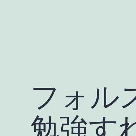
コ
ン
テ
ン
ツ
へ
ス
キ
フォル
ッ
プ
勉強す