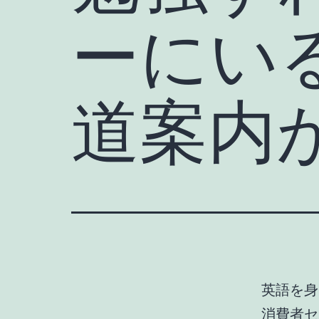
ーにい
道案内
英語を身
消費者セ