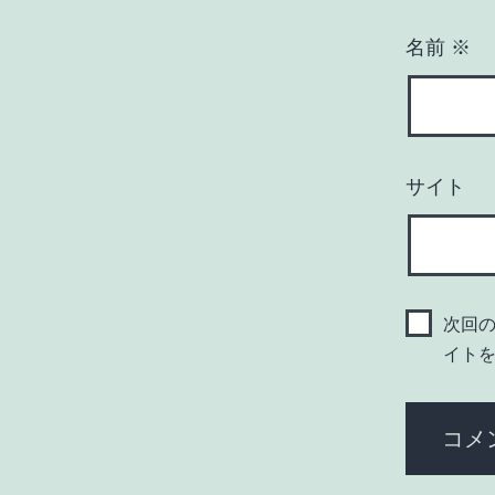
名前
※
サイト
次回
イト