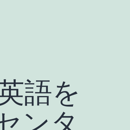
英語を
センタ