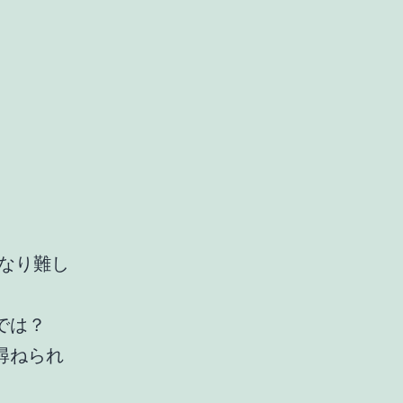
かなり難し
では？
尋ねられ