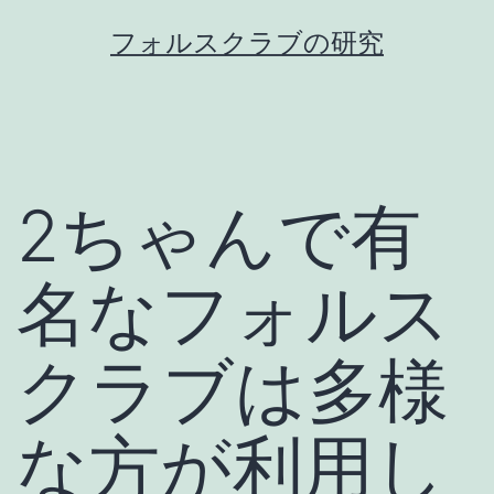
コ
フォルスクラブの研究
ン
テ
ン
ツ
2ちゃんで有
へ
ス
キ
名なフォルス
ッ
プ
クラブは多様
な方が利用し