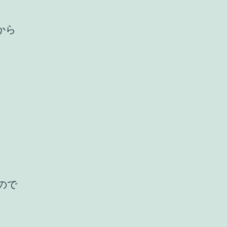
から
ので