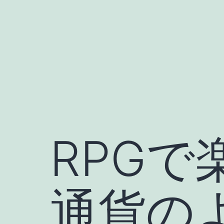
コ
ン
テ
ン
ツ
へ
ス
キ
RPG
ッ
プ
通貨の