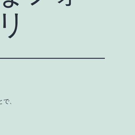
リ
とで、