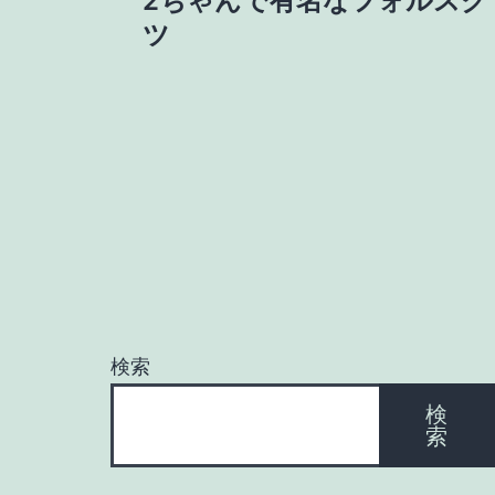
2ちゃんで有名なフォルスク
稿
ツ
ナ
ビ
ゲ
ー
シ
検索
検
ョ
索