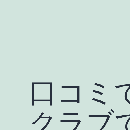
コ
ン
テ
ン
ツ
へ
ス
キ
口コミ
ッ
プ
クラブ