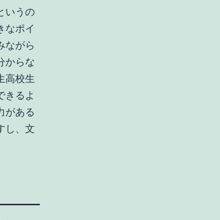
というの
きなポイ
みながら
分からな
生高校生
できるよ
力がある
すし、文