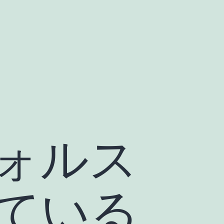
ォルス
ている