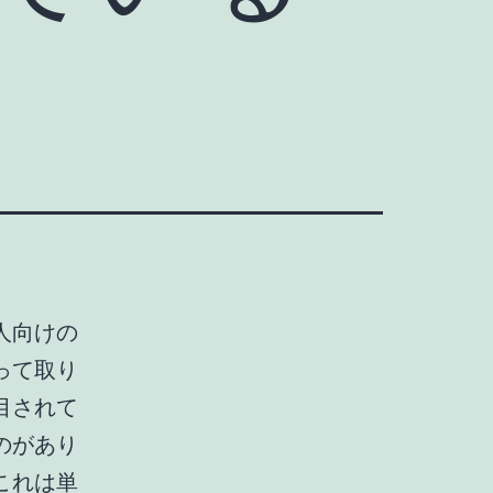
人向けの
って取り
目されて
のがあり
これは単