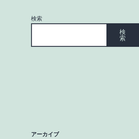
ー
シ
検索
検
ョ
索
ン
アーカイブ