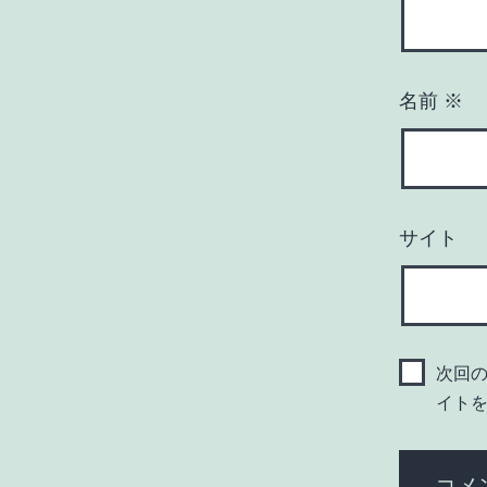
名前
※
サイト
次回
イト