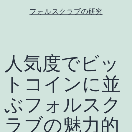
コ
フォルスクラブの研究
ン
テ
ン
ツ
人気度でビッ
へ
ス
キ
トコインに並
ッ
プ
ぶフォルスク
ラブの魅力的